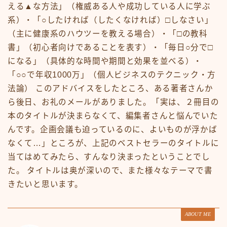
える▲な方法」（権威ある人や成功している人に学ぶ
系）・「○したければ（したくなければ）□しなさい」
（主に健康系のハウツーを教える場合）・「□の教科
書」（初心者向けであることを表す）・「毎日○分で□
になる」（具体的な時間や期間と効果を並べる）・
「○○で年収1000万」（個人ビジネスのテクニック・方
法論） このアドバイスをしたところ、ある著者さんか
ら後日、お礼のメールがありました。「実は、２冊目の
本のタイトルが決まらなくて、編集者さんと悩んでいた
んです。企画会議も迫っているのに、よいものが浮かば
なくて…」ところが、上記のベストセラーのタイトルに
当てはめてみたら、すんなり決まったということでし
た。 タイトルは奥が深いので、また様々なテーマで書
きたいと思います。
ABOUT ME