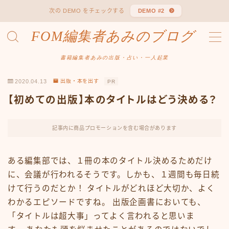
次の DEMO をチェックする
DEMO #2
FOM編集者あみのブログ
MENU
お問い合わせ
書籍編集者あみの出版・占い・一人起業
デモプリセット記事 #1
デモプリセット記事 Part07
2020.04.13
出版・本を出す
PR
プライバシーポリシー
プライバシーポリシー
【初めての出版】本のタイトルはどう決める？
ランキング
出版企画書テンプレート
記事内に商品プロモーションを含む場合があります
出版企画書メールアドバイス
出版知識０でもスピリチュアル本を出してビジネスに生
かすヒント
ある編集部では、１冊の本のタイトル決めるためだけ
利用規約／特定商取引法に基づく表記
に、会議が行われるそうです。しかも、１週間も毎日続
有料記事の決済完了ページ
けて行うのだとか！ タイトルがどれほど大切か、よく
特定商取引法に基づく表記
わかるエピソードですね。 出版企画書においても、
私について
「タイトルは超大事」ってよく言われると思いま
運営者情報