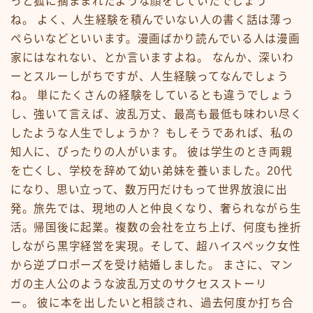
っと狐に摘ままれたような顔をしていたでしょう
ね。 よく、人生経験を積んでいない人の書く話は薄っ
ぺらいなどといいます。漫画ばかり読んでいる人は漫画
家にはなれない、とか言いますよね。 なんか、深いわ
ーとスルーしがちですが、人生経験ってなんでしょう
ね。 単にたくさんの経験をしているとも違うでしょう
し、強いて言えば、波乱万丈、最高も最低も味わい尽く
したような人生でしょうか？ もしそうであれば、私の
知人に、ぴったりの人がいます。 彼は学生のとき両親
を亡くし、学校を辞めて幼い弟妹を養いました。20代
になり、思い立って、数万円だけもって世界放浪に出
発。旅先では、現地の人と仲良くなり、奢られながら生
活。帰国後に起業。複数の会社を立ち上げ、何度も挫折
しながら黒字経営を実現。そして、超ハイスペック女性
から逆プロポーズを受け結婚しました。 まさに、マン
ガの主人公のような波乱万丈のサクセスストーリ
ー。 彼に本を出したいと相談され、過去何度か打ち合