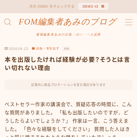
次の DEMO をチェックする
DEMO #2
FOM編集者あみのブログ
MENU
お問い合わせ
書籍編集者あみの出版・占い・一人起業
デモプリセット記事 #1
デモプリセット記事 Part07
2020.04.13
出版・本を出す
PR
プライバシーポリシー
プライバシーポリシー
本を出版したければ経験が必要？そうとは言
ランキング
い切れない理由
出版企画書テンプレート
出版企画書メールアドバイス
記事内に商品プロモーションを含む場合があります
出版知識０でもスピリチュアル本を出してビジネスに生
かすヒント
利用規約／特定商取引法に基づく表記
ベストセラー作家の講演会で、質疑応答の時間に、こん
有料記事の決済完了ページ
な質問がありました。 「私も出版したいのですが、ど
特定商取引法に基づく表記
うしたらよいでしょうか？」 作家は一言、こう答えま
私について
した。 「色々な経験をしてください」 質問した人はき
運営者情報