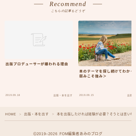
Recommend
こちらの記事もどうぞ
出版プロデューサーが嫌われる理由
本のテーマを探し続けてわかっ
弱みこそ強み＞
2019.09.18
2019.09.15
出版・本を出す
出版・
HOME
出版・本を出す
本を出版したければ経験が必要？そうとは言い切
＞
＞
2019–2026 FOM編集者あみのブログ