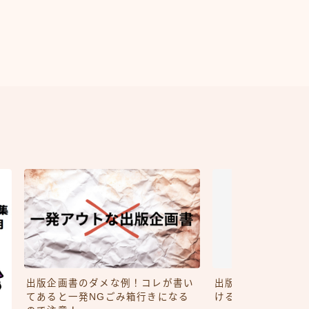
出版企画書のダメな例！コレが書い
出版記念パーティか
てあると一発NGごみ箱行きになる
ける方法